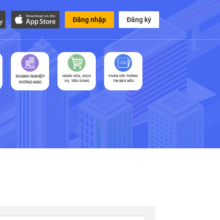
Đăng nhập
Đăng ký
DOANH NGHIỆP
HÀNG HÓA, DỊCH
PHẢN HỒI THÔNG
VỤ, TIÊU DÙNG
TIN BÁO NÊU
VƯỚNG MẮC