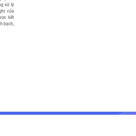
g xử lý
ghị của
ược kết
nh bạch,