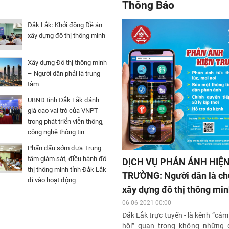
Thông Báo
Đắk Lắk: Khởi động Đề án
xây dựng đô thị thông minh
Xây dựng Đô thị thông minh
– Người dân phải là trung
tâm
UBND tỉnh Đắk Lắk đánh
giá cao vai trò của VNPT
trong phát triển viễn thông,
công nghệ thông tin
Phấn đấu sớm đưa Trung
tâm giám sát, điều hành đô
DỊCH VỤ PHẢN ÁNH HIỆ
thị thông minh tỉnh Đắk Lắk
TRƯỜNG: Người dân là ch
đi vào hoạt động
xây dựng đô thị thông mi
06-06-2021 00:00
Đắk Lắk trực tuyến - là kênh “cảm
hội” quan trọng không những 