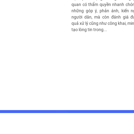
quan có thẩm quyền nhanh chón
những góp ý, phản ánh, kiến n
người dân, mà còn đánh giá đ
quả xử lý cũng như công khai, mi
tạo lòng tin trong...
TRUNG TÂM GIÁM SÁT, ĐIỀU HÀNH ĐÔ THỊ THÔNG MINH TỈNH ĐẮK LẮK
28B Y Bih Alêô, Phường Buôn Ma Thuột, Tỉnh Đắk Lắk