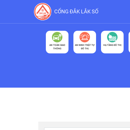
CỔNG ĐẮK LẮK SỐ
AN TOÀN GIAO
AN NINH TRẬT TỰ
HẠ TẦNG ĐÔ THỊ
THÔNG
ĐÔ THỊ