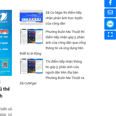
Xã Cư Mgar thí điểm tiếp
nhận phản ánh trực tuyến
của công dân
Phường Buôn Ma Thuột thí
điểm tiếp nhận góp ý, phản
ánh của công dân qua cổng
thông tin và ứng dụng trên
thiết bị di động
Thí điểm tiếp nhận thông
tin góp ý, phản ánh của
người dân trên địa bàn
Phường Buôn Ma Thuột và
N
Xã CưM'gar
ủ thể
nh
 biến xã
giúp cơ