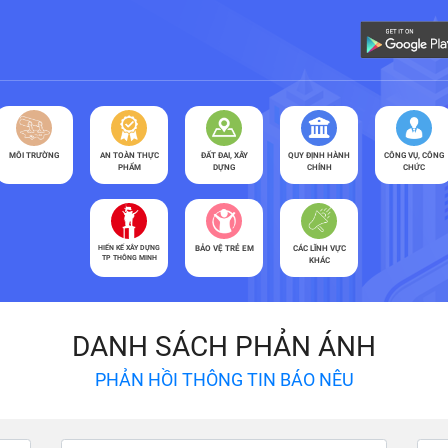
MÔI TRƯỜNG
AN TOÀN THỰC
ĐẤT ĐAI, XÂY
QUY ĐỊNH HÀNH
CÔNG VỤ, CÔNG
PHẨM
DỰNG
CHÍNH
CHỨC
HIẾN KẾ XÂY DỰNG
BẢO VỆ TRẺ EM
CÁC LĨNH VỰC
TP THÔNG MINH
KHÁC
DANH SÁCH PHẢN ÁNH
PHẢN HỒI THÔNG TIN BÁO NÊU