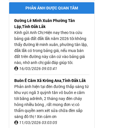
PHẢN ÁNH ĐƯỢC QUAN TÂM
Đường Lê Minh Xuân Phường Tân
Lập,Tỉnh Đắk Lắk
Kính gửi Anh Chị Hiện nay theo tra cứu
bảng giá đất đắk lắk năm 2026 tôi không
thấy đường lê minh xuân, phường tân lập,
đắk lắk có trong bảng giá, nếu mua bán
đất trên đường này căn cứ vào bảng giá
nào, nhờ anh chị giải đáp giúp tôi.
16/03/2026 09:03:41
Buôn Ê Căm Xã Krông Ana,Tỉnh Đắk Lắk
Phản ánh hiện tại đèn đường thắp sáng từ
khu vực ngã 3 quỳnh tân vô buôn e căm
tới băng adrênh, 2 tháng nay đèn cháy
hỏng nhiều bóng , rất mong đơn vị có
thẩm quyền xem xét sửa chữa đèn sắp
sáng đô thị ! Xin cảm ơn
11/03/2026 03:03:05