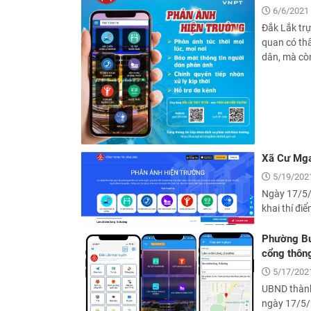
6/6/2021 
Đắk Lắk trự
quan có th
dân, mà còn
Xã Cư Mgar
5/19/2021
Ngày 17/5/
khai thí đi
Phường Buô
cổng thông
5/17/2021
UBND thàn
ngày 17/5/2