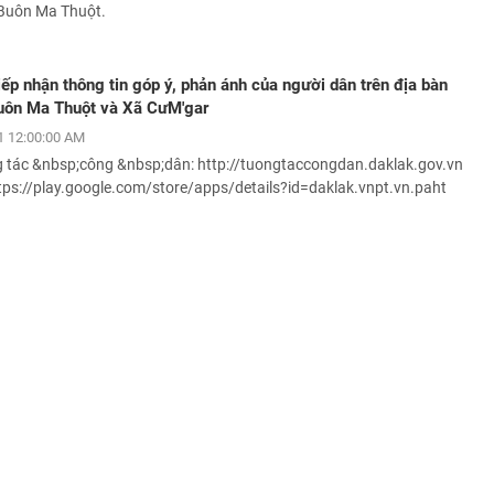
Buôn Ma Thuột.
iếp nhận thông tin góp ý, phản ánh của người dân trên địa bàn
ôn Ma Thuột và Xã CưM'gar
 12:00:00 AM
 tác &nbsp;công &nbsp;dân: http://tuongtaccongdan.daklak.gov.vn
tps://play.google.com/store/apps/details?id=daklak.vnpt.vn.paht