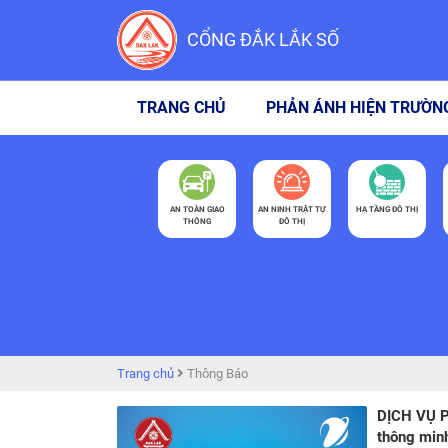
CỔNG ĐẮK LẮK SỐ
TRANG CHỦ
PHẢN ÁNH HIỆN TRƯỜN
AN TOÀN GIAO
AN NINH TRẬT TỰ
HẠ TẦNG ĐÔ THỊ
THÔNG
ĐÔ THỊ
Trang chủ
Thông Báo
DỊCH VỤ P
thông min