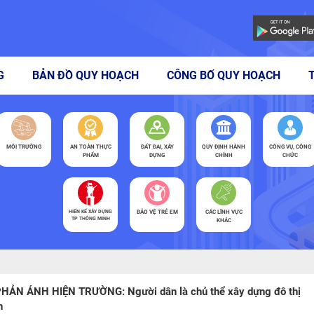
G
BẢN ĐỒ QUY HOẠCH
CÔNG BỐ QUY HOẠCH
MÔI TRƯỜNG
AN TOÀN THỰC
ĐẤT ĐAI, XÂY
QUY ĐỊNH HÀNH
CÔNG VỤ, CÔNG
PHẨM
DỰNG
CHÍNH
CHỨC
HIẾN KẾ XÂY DỰNG
BẢO VỆ TRẺ EM
CÁC LĨNH VỰC
TP THÔNG MINH
KHÁC
HẢN ÁNH HIỆN TRƯỜNG: Người dân là chủ thể xây dựng đô thị
h