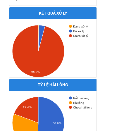
KẾT QUẢ XỬ LÝ
Đang xử lý
Đã xử lý
Chưa xử lý
95.8%
TỶ LỆ HÀI LÒNG
Rất hài lòng
Hài lòng
19.4%
Chưa hài lòng
50.9%