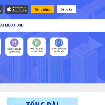
Đăng nhập
Đăng ký
TÀI LIỆU HDSD
DOANH NGHIỆP
HÀNG HÓA, DỊCH
PHẢN HỒI THÔNG
VỤ, TIÊU DÙNG
TIN BÁO NÊU
VƯỚNG MẮC