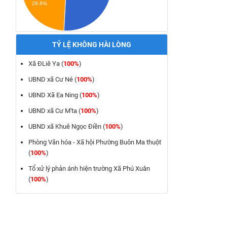
29.8%
TỶ LỆ KHÔNG HÀI LÒNG
Xã ĐLiê Ya (
100%
)
UBND xã Cư Né (
100%
)
UBND Xã Ea Ning (
100%
)
UBND xã Cư M'ta (
100%
)
UBND xã Khuê Ngọc Điền (
100%
)
Phòng Văn hóa - Xã hội Phường Buôn Ma thuột
(
100%
)
Tổ xử lý phản ánh hiện trường Xã Phú Xuân
(
100%
)