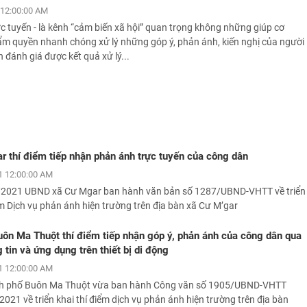
12:00:00 AM
c tuyến - là kênh “cảm biến xã hội” quan trọng không những giúp cơ
ẩm quyền nhanh chóng xử lý những góp ý, phản ánh, kiến nghị của người
 đánh giá được kết quả xử lý...
 thí điểm tiếp nhận phản ánh trực tuyến của công dân
 12:00:00 AM
2021 UBND xã Cư Mgar ban hành văn bản số 1287/UBND-VHTT về triển
ểm Dịch vụ phản ánh hiện trường trên địa bàn xã Cư M’gar
n Ma Thuột thí điểm tiếp nhận góp ý, phản ánh của công dân qua
 tin và ứng dụng trên thiết bị di động
 12:00:00 AM
h phố Buôn Ma Thuột vừa ban hành Công văn số 1905/UBND-VHTT
021 về triển khai thí điểm dịch vụ phản ánh hiện trường trên địa bàn