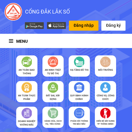
CỔNG ĐẮK LẮK SỐ
Đăng nhập
Đăng ký
MENU
AN TOÀN GIAO
AN NINH TRẬT
HẠ TẦNG ĐÔ THỊ
MÔI TRƯỜNG
THÔNG
TỰ ĐÔ THỊ
AN TOÀN THỰC
ĐẤT ĐAI, XÂY
QUY ĐỊNH HÀNH
CÔNG VỤ, CÔNG
PHẨM
DỰNG
CHÍNH
CHỨC
DOANH NGHIỆP
HÀNG HÓA, DỊCH
PHẢN HỒI THÔNG
HIẾN KẾ XÂY DỰNG
VỤ, TIÊU DÙNG
TIN BÁO NÊU
TP THÔNG MINH
VƯỚNG MẮC