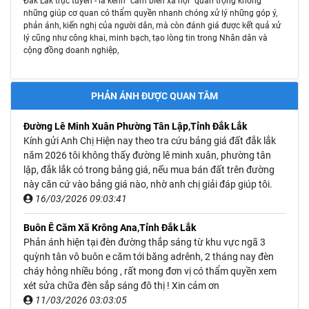
Đắk Lắk trực tuyến - là kênh “cảm biến xã hội” quan trọng không
những giúp cơ quan có thẩm quyền nhanh chóng xử lý những góp ý,
phản ánh, kiến nghị của người dân, mà còn đánh giá được kết quả xử
lý cũng như công khai, minh bạch, tạo lòng tin trong Nhân dân và
cộng đồng doanh nghiệp,
PHẢN ÁNH ĐƯỢC QUAN TÂM
Đường Lê Minh Xuân Phường Tân Lập,Tỉnh Đắk Lắk
Kính gửi Anh Chị Hiện nay theo tra cứu bảng giá đất đắk lắk
năm 2026 tôi không thấy đường lê minh xuân, phường tân
lập, đắk lắk có trong bảng giá, nếu mua bán đất trên đường
này căn cứ vào bảng giá nào, nhờ anh chị giải đáp giúp tôi.
16/03/2026 09:03:41
Buôn Ê Căm Xã Krông Ana,Tỉnh Đắk Lắk
Phản ánh hiện tại đèn đường thắp sáng từ khu vực ngã 3
quỳnh tân vô buôn e căm tới băng adrênh, 2 tháng nay đèn
cháy hỏng nhiều bóng , rất mong đơn vị có thẩm quyền xem
xét sửa chữa đèn sắp sáng đô thị ! Xin cảm ơn
11/03/2026 03:03:05