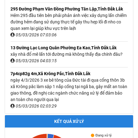
295 Đường Phạm Văn Đồng Phường Tân Lập,Tỉnh Đắk Lắk
Hẻm 295 đầu tiên bên phải phản ánh việc xây dựng lấn chiếm
đường hẻm đang sử dụng thực tế gây thu hẹp lối đi nho co
quan xem lại giúp khu vực trên laịh
05/03/2026 07:03:06
13 Đường Lạc Long Quân Phường Ea Kao,Tỉnh Đắk Lắk
xây nhà đổ mê lấn tới đường mà không thấy địa chính đâu?
05/03/2026 04:03:15
7p4cp82g 4m,Xã Krông Pắc,Tỉnh Đắk Lắk
ngày 4/3/2026 3 xe bê tông của Đức tài đi qua cổng thôn 3b
xã Krông păc làm sập 1 nắp cống tại ngã ba, gây mất an toàn
giao thông, đề nghị các ngành chức năng xử lý để đảm bảo
an toàn cho người qua lại
05/03/2026 02:03:29
KẾT QUẢ XỬ LÝ
Đang xử lý