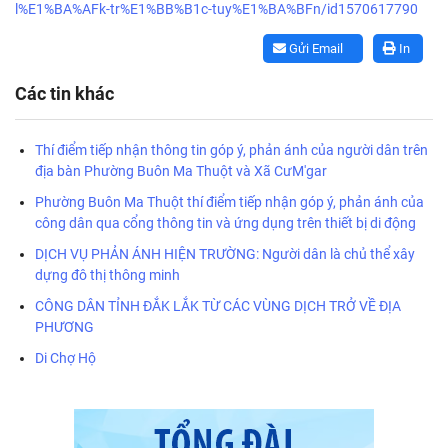
l%E1%BA%AFk-tr%E1%BB%B1c-tuy%E1%BA%BFn/id1570617790
Gửi Email
In
Các tin khác
Thí điểm tiếp nhận thông tin góp ý, phản ánh của người dân trên
địa bàn Phường Buôn Ma Thuột và Xã CưM'gar
Phường Buôn Ma Thuột thí điểm tiếp nhận góp ý, phản ánh của
công dân qua cổng thông tin và ứng dụng trên thiết bị di động
DỊCH VỤ PHẢN ÁNH HIỆN TRƯỜNG: Người dân là chủ thể xây
dựng đô thị thông minh
CÔNG DÂN TỈNH ĐẮK LẮK TỪ CÁC VÙNG DỊCH TRỞ VỀ ĐỊA
PHƯƠNG
Di Chợ Hộ