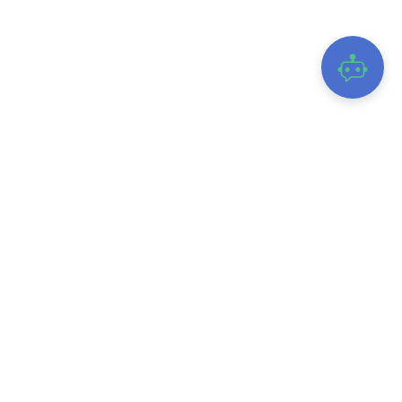
TRUNG TÂM GIÁM SÁT, ĐIỀU HÀNH ĐÔ THỊ THÔNG MINH TỈNH ĐẮK
LẮK
28B Y Bih Alêô, Phường Buôn Ma Thuột, Tỉnh Đắk Lắk