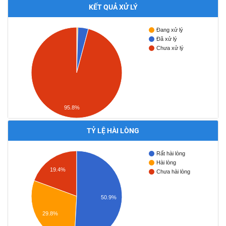
KẾT QUẢ XỬ LÝ
Đang xử lý
Đã xử lý
Chưa xử lý
95.8%
TỶ LỆ HÀI LÒNG
Rất hài lòng
Hài lòng
19.4%
Chưa hài lòng
50.9%
29.8%