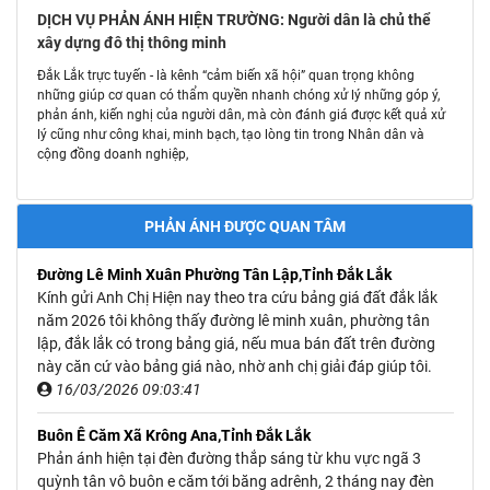
DỊCH VỤ PHẢN ÁNH HIỆN TRƯỜNG: Người dân là chủ thể
xây dựng đô thị thông minh
Đắk Lắk trực tuyến - là kênh “cảm biến xã hội” quan trọng không
những giúp cơ quan có thẩm quyền nhanh chóng xử lý những góp ý,
phản ánh, kiến nghị của người dân, mà còn đánh giá được kết quả xử
lý cũng như công khai, minh bạch, tạo lòng tin trong Nhân dân và
cộng đồng doanh nghiệp,
PHẢN ÁNH ĐƯỢC QUAN TÂM
Đường Lê Minh Xuân Phường Tân Lập,Tỉnh Đắk Lắk
Kính gửi Anh Chị Hiện nay theo tra cứu bảng giá đất đắk lắk
năm 2026 tôi không thấy đường lê minh xuân, phường tân
lập, đắk lắk có trong bảng giá, nếu mua bán đất trên đường
này căn cứ vào bảng giá nào, nhờ anh chị giải đáp giúp tôi.
16/03/2026 09:03:41
Buôn Ê Căm Xã Krông Ana,Tỉnh Đắk Lắk
Phản ánh hiện tại đèn đường thắp sáng từ khu vực ngã 3
quỳnh tân vô buôn e căm tới băng adrênh, 2 tháng nay đèn