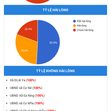
TỶ LỆ HÀI LÒNG
Rất hài lòng
Hài lòng
19.4%
Chưa hài lòng
50.9%
29.8%
TỶ LỆ KHÔNG HÀI LÒNG
Xã ĐLiê Ya (
100%
)
UBND xã Cư Né (
100%
)
UBND Xã Ea Ning (
100%
)
UBND xã Cư M'ta (
100%
)
UBND xã Khuê Ngọc Điền (
100%
)