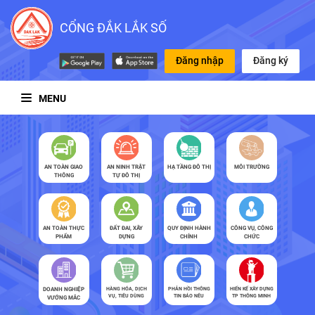
CỔNG ĐẮK LẮK SỐ
Đăng nhập
Đăng ký
MENU
AN TOÀN GIAO
AN NINH TRẬT
HẠ TẦNG ĐÔ THỊ
MÔI TRƯỜNG
THÔNG
TỰ ĐÔ THỊ
AN TOÀN THỰC
ĐẤT ĐAI, XÂY
QUY ĐỊNH HÀNH
CÔNG VỤ, CÔNG
PHẨM
DỰNG
CHÍNH
CHỨC
DOANH NGHIỆP
HÀNG HÓA, DỊCH
PHẢN HỒI THÔNG
HIẾN KẾ XÂY DỰNG
VỤ, TIÊU DÙNG
TIN BÁO NÊU
TP THÔNG MINH
VƯỚNG MẮC