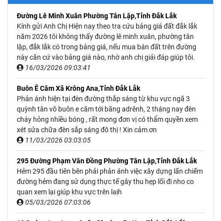
Đường Lê Minh Xuân Phường Tân Lập,Tỉnh Đắk Lắk
Kính gửi Anh Chị Hiện nay theo tra cứu bảng giá đất đắk lắk
năm 2026 tôi không thấy đường lê minh xuân, phường tân
lập, đắk lắk có trong bảng giá, nếu mua bán đất trên đường
này căn cứ vào bảng giá nào, nhờ anh chị giải đáp giúp tôi.
16/03/2026 09:03:41
Buôn Ê Căm Xã Krông Ana,Tỉnh Đắk Lắk
Phản ánh hiện tại đèn đường thắp sáng từ khu vực ngã 3
quỳnh tân vô buôn e căm tới băng adrênh, 2 tháng nay đèn
cháy hỏng nhiều bóng , rất mong đơn vị có thẩm quyền xem
xét sửa chữa đèn sắp sáng đô thị ! Xin cảm ơn
11/03/2026 03:03:05
295 Đường Phạm Văn Đồng Phường Tân Lập,Tỉnh Đắk Lắk
Hẻm 295 đầu tiên bên phải phản ánh việc xây dựng lấn chiếm
đường hẻm đang sử dụng thực tế gây thu hẹp lối đi nho co
quan xem lại giúp khu vực trên laịh
05/03/2026 07:03:06