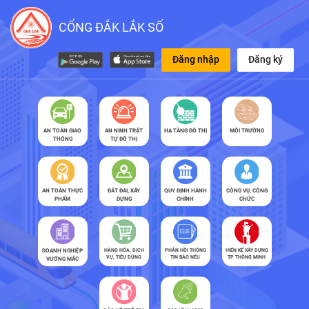
CỔNG ĐẮK LẮK SỐ
Đăng nhập
Đăng ký
AN TOÀN GIAO
AN NINH TRẬT
HẠ TẦNG ĐÔ THỊ
MÔI TRƯỜNG
THÔNG
TỰ ĐÔ THỊ
AN TOÀN THỰC
ĐẤT ĐAI, XÂY
QUY ĐỊNH HÀNH
CÔNG VỤ, CÔNG
PHẨM
DỰNG
CHÍNH
CHỨC
DOANH NGHIỆP
HÀNG HÓA, DỊCH
PHẢN HỒI THÔNG
HIẾN KẾ XÂY DỰNG
VỤ, TIÊU DÙNG
TIN BÁO NÊU
TP THÔNG MINH
VƯỚNG MẮC