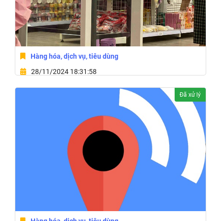
Hàng hóa, dịch vụ, tiêu dùng
28/11/2024 18:31:58
37 Đường Điện Biên Phủ,Thị Trấn Ea Drăng,Huyện Ea
Đã xử lý
H'Leo,Tỉnh Đắk Lắk