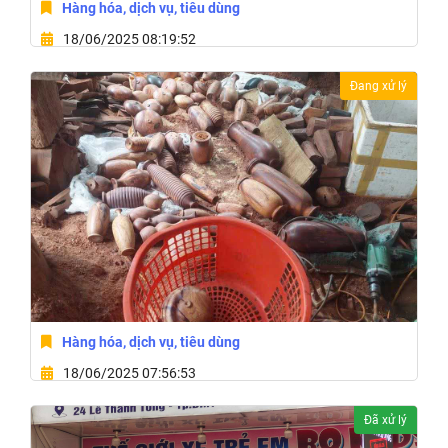
Hàng hóa, dịch vụ, tiêu dùng
18/06/2025 08:19:52
333 Y Linh Niê Kdăm,Phường Tân Hòa,Thành Phố Buôn
Đang xử lý
Ma Thuột,Tỉnh Đắk Lắk
Hàng hóa, dịch vụ, tiêu dùng
18/06/2025 07:56:53
54 Đường Giải Phóng,Thị Trấn Phước An,Huyện Krông
Đã xử lý
Pắc,Tỉnh Đắk Lắk