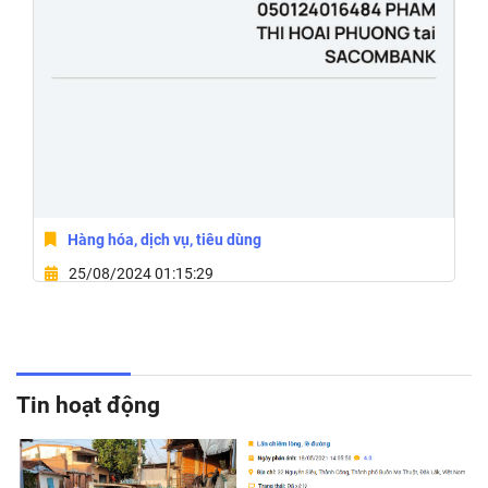
Hàng hóa, dịch vụ, tiêu dùng
25/08/2024 01:15:29
59/15 Đường Y Moan Ênuôl,Phường Tân Lợi, Thành
Phố Buôn Ma Thuột, Tỉnh Đắk Lắk
Tin hoạt động