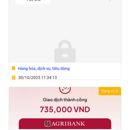
Hàng hóa, dịch vụ, tiêu dùng
30/10/2025 11:34:13
63 Đường Trần Quang Khải,Phường Buôn Ma
Đang xử lý
Thuột,Tỉnh Đắk Lắk