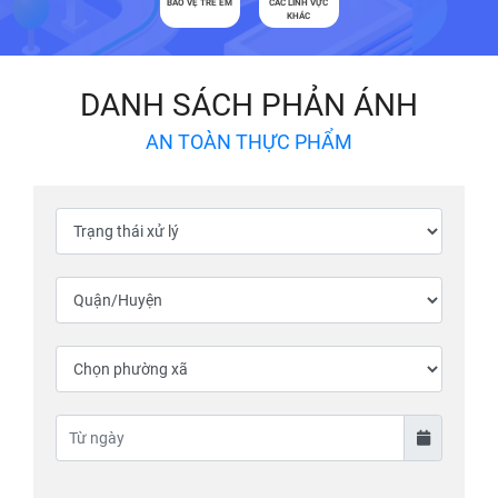
BẢO VỆ TRẺ EM
CÁC LĨNH VỰC
KHÁC
DANH SÁCH PHẢN ÁNH
AN TOÀN THỰC PHẨM