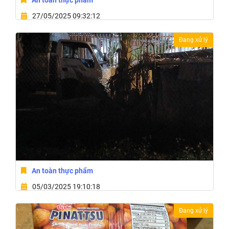
An toàn thực phẩm
27/05/2025 09:32:12
47 Phan Huy Chú,Phường Khánh Xuân,Thành Phố
Đang xử lý
Buôn Ma Thuột,Tỉnh Đắk Lắk
An toàn thực phẩm
05/03/2025 19:10:18
66/7 Nguyễn Trường Tộ Phường Ea Tam,Thành Phố
Đang xử lý
Buôn Ma Thuột,Tỉnh Đắk Lắk