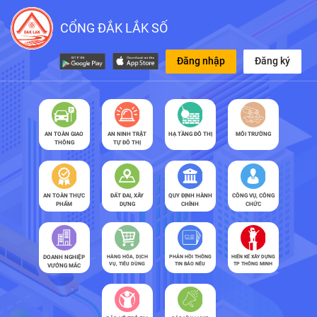
CỔNG ĐẮK LẮK SỐ
Đăng nhập
Đăng ký
AN TOÀN GIAO
AN NINH TRẬT
HẠ TẦNG ĐÔ THỊ
MÔI TRƯỜNG
THÔNG
TỰ ĐÔ THỊ
AN TOÀN THỰC
ĐẤT ĐAI, XÂY
QUY ĐỊNH HÀNH
CÔNG VỤ, CÔNG
PHẨM
DỰNG
CHÍNH
CHỨC
DOANH NGHIỆP
HÀNG HÓA, DỊCH
PHẢN HỒI THÔNG
HIẾN KẾ XÂY DỰNG
VỤ, TIÊU DÙNG
TIN BÁO NÊU
TP THÔNG MINH
VƯỚNG MẮC