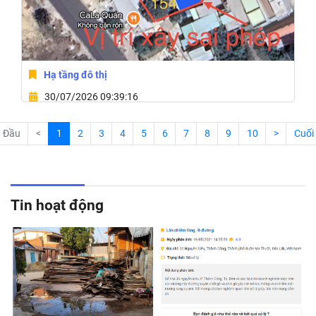
Hạ tầng đô thị
30/07/2026 09:39:16
Phường Bình Kiến, Tỉnh Đắk Lắk
Đầu
<
1
2
3
4
5
6
7
8
9
10
>
Cuối
Tin hoạt động