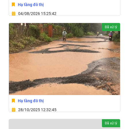
Hạ tầng đô thị
04/08/2026 15:25:42
Xã Xuân Thọ, Tỉnh Đắk Lắk
Đã xử lý
Hạ tầng đô thị
28/10/2025 12:32:45
7p5c684g 9m,Xã Ea Hiao,Tỉnh Đắk Lắk
Đã xử lý