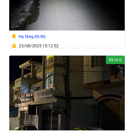
Hạ tầng đô thị
23/08/2025 15:12:52
62 Trần Quốc Toản,Xã Ea Drăng,Tỉnh Đắk Lắk
Đã xử lý