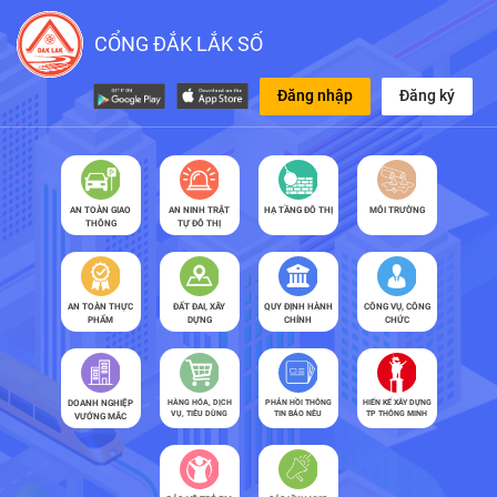
CỔNG ĐẮK LẮK SỐ
Đăng nhập
Đăng ký
AN TOÀN GIAO
AN NINH TRẬT
HẠ TẦNG ĐÔ THỊ
MÔI TRƯỜNG
THÔNG
TỰ ĐÔ THỊ
AN TOÀN THỰC
ĐẤT ĐAI, XÂY
QUY ĐỊNH HÀNH
CÔNG VỤ, CÔNG
PHẨM
DỰNG
CHÍNH
CHỨC
DOANH NGHIỆP
HÀNG HÓA, DỊCH
PHẢN HỒI THÔNG
HIẾN KẾ XÂY DỰNG
VỤ, TIÊU DÙNG
TIN BÁO NÊU
TP THÔNG MINH
VƯỚNG MẮC