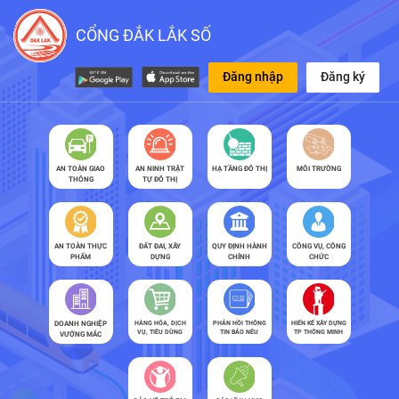
CỔNG ĐẮK LẮK SỐ
Đăng nhập
Đăng ký
AN TOÀN GIAO
AN NINH TRẬT
HẠ TẦNG ĐÔ THỊ
MÔI TRƯỜNG
THÔNG
TỰ ĐÔ THỊ
AN TOÀN THỰC
ĐẤT ĐAI, XÂY
QUY ĐỊNH HÀNH
CÔNG VỤ, CÔNG
PHẨM
DỰNG
CHÍNH
CHỨC
DOANH NGHIỆP
HÀNG HÓA, DỊCH
PHẢN HỒI THÔNG
HIẾN KẾ XÂY DỰNG
VỤ, TIÊU DÙNG
TIN BÁO NÊU
TP THÔNG MINH
VƯỚNG MẮC