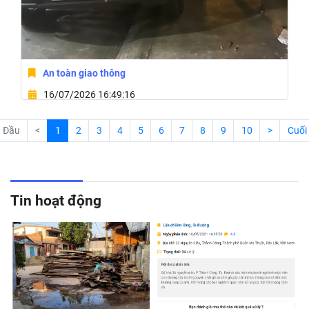
An toàn giao thông
16/07/2026 16:49:16
Phường Ea Kao, Tỉnh Đắk Lắk
Đầu
<
1
2
3
4
5
6
7
8
9
10
>
Cuối
Tin hoạt động