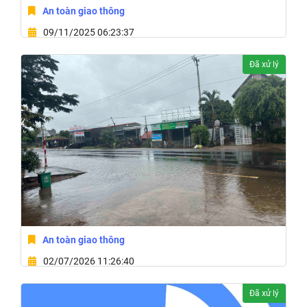
An toàn giao thông
09/11/2025 06:23:37
7p5c84hx 4r,Xã Ea H'Leo,Tỉnh Đắk Lắk
Đã xử lý
An toàn giao thông
02/07/2026 11:26:40
Xã Ea HLeo, Tỉnh Đắk Lắk
Đã xử lý