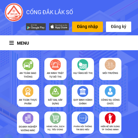
CỔNG ĐẮK LẮK SỐ
Đăng nhập
Đăng ký
MENU
AN TOÀN GIAO
AN NINH TRẬT
HẠ TẦNG ĐÔ THỊ
MÔI TRƯỜNG
THÔNG
TỰ ĐÔ THỊ
AN TOÀN THỰC
ĐẤT ĐAI, XÂY
QUY ĐỊNH HÀNH
CÔNG VỤ, CÔNG
PHẨM
DỰNG
CHÍNH
CHỨC
DOANH NGHIỆP
HÀNG HÓA, DỊCH
PHẢN HỒI THÔNG
HIẾN KẾ XÂY DỰNG
VỤ, TIÊU DÙNG
TIN BÁO NÊU
TP THÔNG MINH
VƯỚNG MẮC