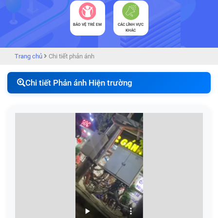
BẢO VỆ TRẺ EM
CÁC LĨNH VỰC
KHÁC
Trang chủ
Chi tiết phản ánh
Chi tiết Phản ánh Hiện trường