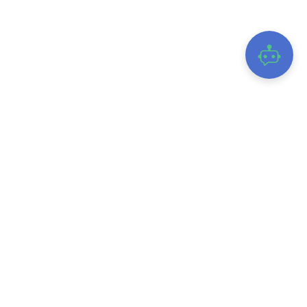
TRUNG TÂM GIÁM SÁT, ĐIỀU HÀNH ĐÔ THỊ THÔNG MINH TỈNH ĐẮK
LẮK
28B Y Bih Alêô, Phường Buôn Ma Thuột, Tỉnh Đắk Lắk