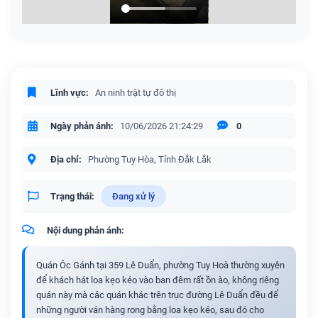
Lĩnh vực:
An ninh trật tự đô thị
Ngày phản ánh:
10/06/2026 21:24:29
0
Địa chỉ:
Phường Tuy Hòa, Tỉnh Đắk Lắk
Trạng thái:
Đang xử lý
Nội dung phản ánh:
Quán Ôc Gánh tại 359 Lê Duẩn, phường Tuy Hoà thường xuyên
để khách hát loa kẹo kéo vào ban đêm rất ồn ào, không riêng
quán này mà câc quán khác trên trục đường Lê Duẩn đều để
những người ván hàng rong bằng loa kẹo kéo, sau đó cho