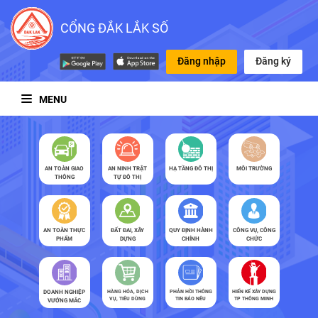
CỔNG ĐẮK LẮK SỐ
Đăng nhập
Đăng ký
MENU
AN TOÀN GIAO
AN NINH TRẬT
HẠ TẦNG ĐÔ THỊ
MÔI TRƯỜNG
THÔNG
TỰ ĐÔ THỊ
AN TOÀN THỰC
ĐẤT ĐAI, XÂY
QUY ĐỊNH HÀNH
CÔNG VỤ, CÔNG
PHẨM
DỰNG
CHÍNH
CHỨC
DOANH NGHIỆP
HÀNG HÓA, DỊCH
PHẢN HỒI THÔNG
HIẾN KẾ XÂY DỰNG
VỤ, TIÊU DÙNG
TIN BÁO NÊU
TP THÔNG MINH
VƯỚNG MẮC