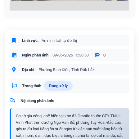
Lĩnh vực:
An ninh trật tự đô thị
Ngày phản ánh:
09/06/2026 15:30:53
0
Địa chỉ:
Phường Bình Kiến, Tỉnh Đắk Lắk
Trạng thái:
Đang xử lý
Nội dung phản ánh:
Cơ sở gia công, chế biến tại kho đá Granite thuộc CTY TNHH
Vĩnh Phát trên đường Ngô Văn Sở, phường Tuy Hòa, Đắc Lắc
gây ra đủ loại tiếng ồn suốt ngày từ việc sản xuất hàng hóa từ
sắt, nhôm, đá,... đặc biệt là tiếng rít chói tai do cắt mài đá, sắt,