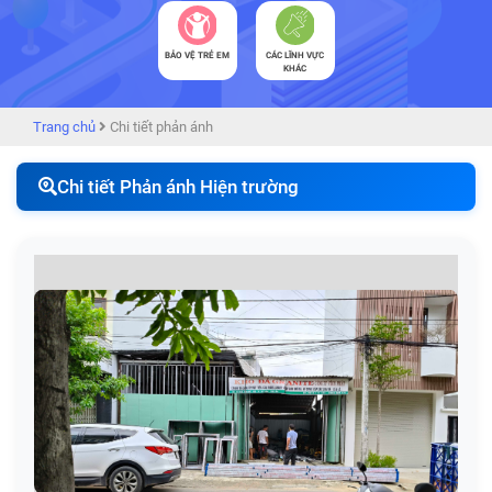
BẢO VỆ TRẺ EM
CÁC LĨNH VỰC
KHÁC
Trang chủ
Chi tiết phản ánh
Chi tiết Phản ánh Hiện trường