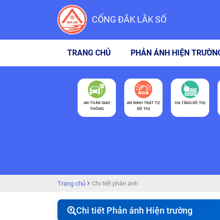
CỔNG ĐẮK LẮK SỐ
TRANG CHỦ
PHẢN ÁNH HIỆN TRƯỜN
AN TOÀN GIAO
AN NINH TRẬT TỰ
HẠ TẦNG ĐÔ THỊ
THÔNG
ĐÔ THỊ
Trang chủ
Chi tiết phản ánh
Chi tiết Phản ánh Hiện trường