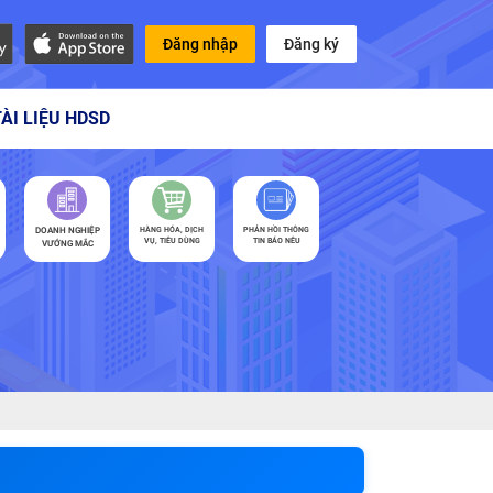
Đăng nhập
Đăng ký
TÀI LIỆU HDSD
DOANH NGHIỆP
HÀNG HÓA, DỊCH
PHẢN HỒI THÔNG
VỤ, TIÊU DÙNG
TIN BÁO NÊU
VƯỚNG MẮC