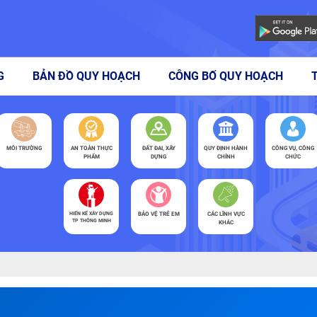
G
BẢN ĐỒ QUY HOẠCH
CÔNG BỐ QUY HOẠCH
MÔI TRƯỜNG
AN TOÀN THỰC
ĐẤT ĐAI, XÂY
QUY ĐỊNH HÀNH
CÔNG VỤ, CÔNG
PHẨM
DỰNG
CHÍNH
CHỨC
HIẾN KẾ XÂY DỰNG
BẢO VỆ TRẺ EM
CÁC LĨNH VỰC
TP THÔNG MINH
KHÁC