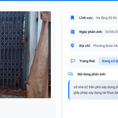
Lĩnh vực:
Hạ tầng đô thị
Ngày phản ánh:
03/06/2
Địa chỉ:
Phường Buôn Ma
Trạng thái:
Đang xử lý
Nội dung phản ánh:
số nhà 62 trần phú xây dựng lấ
giây phép xay dụng tai thua d