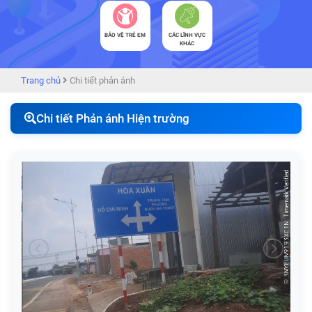
BẢO VỆ TRẺ EM
CÁC LĨNH VỰC
KHÁC
Trang chủ
Chi tiết phản ánh
Chi tiết Phản ánh Hiện trường