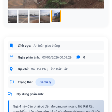
Lĩnh vực:
An toàn giao thông
Ngày phản ánh:
03/06/2026 00:09:29
0
Địa chỉ:
Xã Hòa Phú, Tỉnh Đắk Lắk
Trạng thái:
Đã xử lý
Nội dung phản ánh:
Ngã 4 này Cần phải có đèn đỏ càng sớm càng tốt, Rất Rất
nguy hiểm, Lắp càng sớm thì sẽ cứu được vài mạng người húc