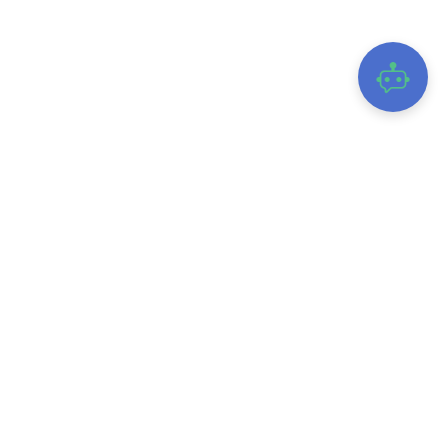
TRUNG TÂM GIÁM SÁT, ĐIỀU HÀNH ĐÔ THỊ THÔNG MINH TỈNH ĐẮK
LẮK
28B Y Bih Alêô, Phường Buôn Ma Thuột, Tỉnh Đắk Lắk