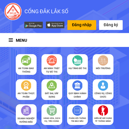
CỔNG ĐẮK LẮK SỐ
Đăng nhập
Đăng ký
MENU
AN TOÀN GIAO
AN NINH TRẬT
HẠ TẦNG ĐÔ THỊ
MÔI TRƯỜNG
THÔNG
TỰ ĐÔ THỊ
AN TOÀN THỰC
ĐẤT ĐAI, XÂY
QUY ĐỊNH HÀNH
CÔNG VỤ, CÔNG
PHẨM
DỰNG
CHÍNH
CHỨC
DOANH NGHIỆP
HÀNG HÓA, DỊCH
PHẢN HỒI THÔNG
HIẾN KẾ XÂY DỰNG
VỤ, TIÊU DÙNG
TIN BÁO NÊU
TP THÔNG MINH
VƯỚNG MẮC