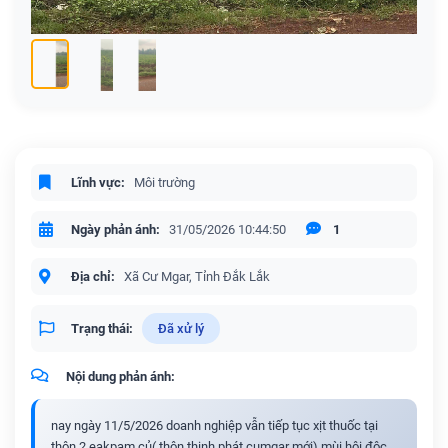
Lĩnh vực:
Môi trường
Ngày phản ánh:
31/05/2026 10:44:50
1
Địa chỉ:
Xã Cư Mgar, Tỉnh Đắk Lắk
Trạng thái:
Đã xử lý
Nội dung phản ánh:
nay ngày 11/5/2026 doanh nghiệp vẫn tiếp tục xịt thuốc tại
thôn 2 eakpam củ( thôn thịnh phát cumgar mới).mùi hôi độc