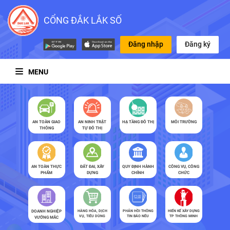
CỔNG ĐẮK LẮK SỐ
Đăng nhập
Đăng ký
MENU
AN TOÀN GIAO
AN NINH TRẬT
HẠ TẦNG ĐÔ THỊ
MÔI TRƯỜNG
THÔNG
TỰ ĐÔ THỊ
AN TOÀN THỰC
ĐẤT ĐAI, XÂY
QUY ĐỊNH HÀNH
CÔNG VỤ, CÔNG
PHẨM
DỰNG
CHÍNH
CHỨC
DOANH NGHIỆP
HÀNG HÓA, DỊCH
PHẢN HỒI THÔNG
HIẾN KẾ XÂY DỰNG
VỤ, TIÊU DÙNG
TIN BÁO NÊU
TP THÔNG MINH
VƯỚNG MẮC