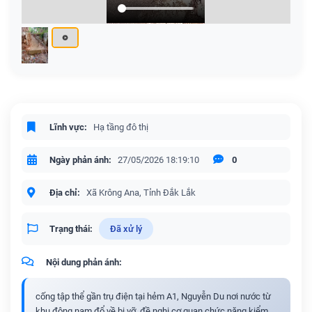
Lĩnh vực:
Hạ tầng đô thị
Ngày phản ánh:
27/05/2026 18:19:10
0
Địa chỉ:
Xã Krông Ana, Tỉnh Đắk Lắk
Trạng thái:
Đã xử lý
Nội dung phản ánh:
cống tập thể gần trụ điện tại hẻm A1, Nguyễn Du nơi nước từ
khu đông nam đổ về bị vỡ, đề nghị cơ quan chức năng kiểm