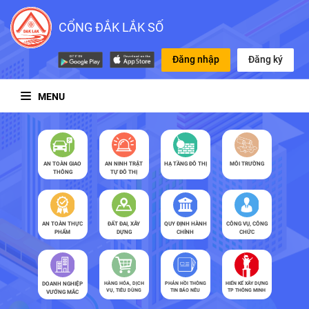
CỔNG ĐẮK LẮK SỐ
Đăng nhập
Đăng ký
MENU
AN TOÀN GIAO
AN NINH TRẬT
HẠ TẦNG ĐÔ THỊ
MÔI TRƯỜNG
THÔNG
TỰ ĐÔ THỊ
AN TOÀN THỰC
ĐẤT ĐAI, XÂY
QUY ĐỊNH HÀNH
CÔNG VỤ, CÔNG
PHẨM
DỰNG
CHÍNH
CHỨC
DOANH NGHIỆP
HÀNG HÓA, DỊCH
PHẢN HỒI THÔNG
HIẾN KẾ XÂY DỰNG
VỤ, TIÊU DÙNG
TIN BÁO NÊU
TP THÔNG MINH
VƯỚNG MẮC