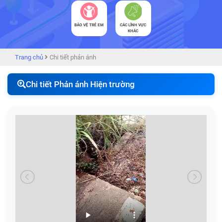
BẢO VỆ TRẺ EM
CÁC LĨNH VỰC
KHÁC
Trang chủ
Chi tiết phản ánh
Chi tiết Phản ánh Hiện trường