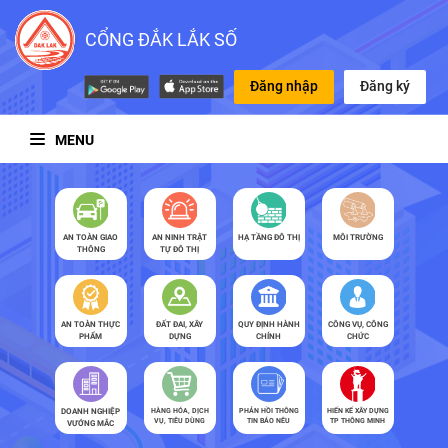
CỔNG ĐẮK LẮK SỐ
Đăng nhập
Đăng ký
MENU
AN TOÀN GIAO
AN NINH TRẬT
HẠ TẦNG ĐÔ THỊ
MÔI TRƯỜNG
THÔNG
TỰ ĐÔ THỊ
AN TOÀN THỰC
ĐẤT ĐAI, XÂY
QUY ĐỊNH HÀNH
CÔNG VỤ, CÔNG
PHẨM
DỰNG
CHÍNH
CHỨC
DOANH NGHIỆP
HÀNG HÓA, DỊCH
PHẢN HỒI THÔNG
HIẾN KẾ XÂY DỰNG
VỤ, TIÊU DÙNG
TIN BÁO NÊU
TP THÔNG MINH
VƯỚNG MẮC