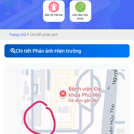
BẢO VỆ TRẺ EM
CÁC LĨNH VỰC
KHÁC
Trang chủ
Chi tiết phản ánh
Chi tiết Phản ánh Hiện trường