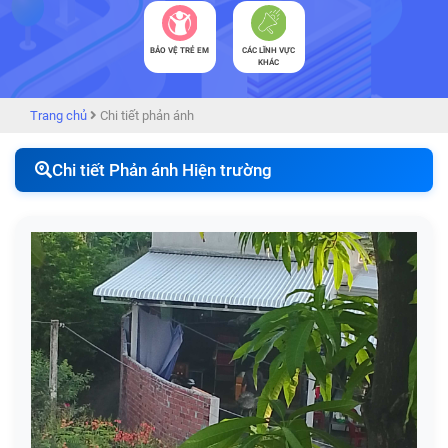
BẢO VỆ TRẺ EM
CÁC LĨNH VỰC
KHÁC
Trang chủ
Chi tiết phản ánh
Chi tiết Phản ánh Hiện trường