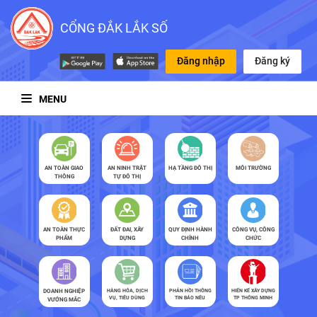
CỔNG ĐẮK LẮK SỐ
Đăng nhập
Đăng ký
MENU
AN TOÀN GIAO
AN NINH TRẬT
HẠ TẦNG ĐÔ THỊ
MÔI TRƯỜNG
THÔNG
TỰ ĐÔ THỊ
AN TOÀN THỰC
ĐẤT ĐAI, XÂY
QUY ĐỊNH HÀNH
CÔNG VỤ, CÔNG
PHẨM
DỰNG
CHÍNH
CHỨC
DOANH NGHIỆP
HÀNG HÓA, DỊCH
PHẢN HỒI THÔNG
HIẾN KẾ XÂY DỰNG
VỤ, TIÊU DÙNG
TIN BÁO NÊU
TP THÔNG MINH
VƯỚNG MẮC