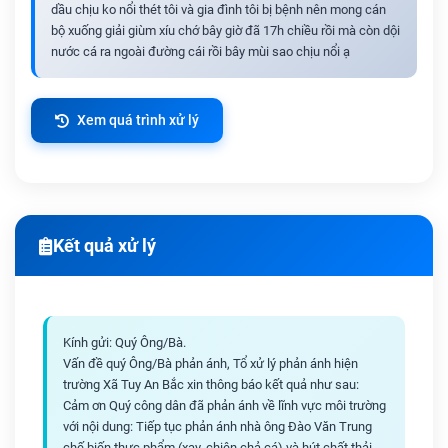
dầu chịu ko nổi thét tôi và gia đình tôi bị bệnh nên mong cán
bộ xuống giải giùm xíu chớ bây giờ đã 17h chiều rồi mà còn dội
nước cá ra ngoài đường cái rồi bây mùi sao chịu nổi ạ
Xem quá trình xử lý
Kết quả xử lý
Kính gửi: Quý Ông/Bà.
Vấn đề quý Ông/Bà phản ánh, Tổ xử lý phản ánh hiện
trường Xã Tuy An Bắc xin thông báo kết quả như sau:
Cảm ơn Quý công dân đã phản ánh về lĩnh vực môi trường
với nội dung: Tiếp tục phản ánh nhà ông Đào Văn Trung
chế biến thực phẩm (xay, chiên chả cá) và hút chất thải