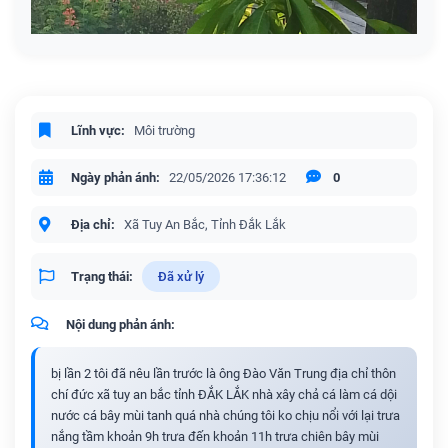
Lĩnh vực:
Môi trường
Ngày phản ánh:
22/05/2026 17:36:12
0
Địa chỉ:
Xã Tuy An Bắc, Tỉnh Đắk Lắk
Trạng thái:
Đã xử lý
Nội dung phản ánh:
bị lần 2 tôi đã nêu lần trước là ông Đào Văn Trung địa chỉ thôn
chí đức xã tuy an bắc tỉnh ĐẮK LẮK nhà xây chả cá làm cá dội
nước cá bây mùi tanh quá nhà chúng tôi ko chịu nổi với lại trưa
nắng tầm khoản 9h trưa đến khoản 11h trưa chiên bây mùi