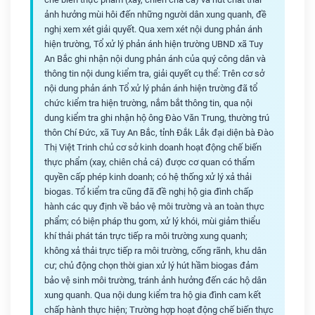
ảnh hưởng mùi hôi đến những người dân xung quanh, đề
nghị xem xét giải quyết. Qua xem xét nội dung phản ánh
hiện trường, Tổ xử lý phản ánh hiện trường UBND xã Tuy
An Bắc ghi nhận nội dung phản ánh của quý công dân và
thông tin nội dung kiểm tra, giải quyết cụ thể: Trên cơ sở
nội dung phản ánh Tổ xử lý phản ánh hiện trường đã tổ
chức kiểm tra hiện trường, nắm bắt thông tin, qua nội
dung kiểm tra ghi nhận hộ ông Đào Văn Trung, thường trú
thôn Chí Đức, xã Tuy An Bắc, tỉnh Đắk Lắk đại diện bà Đào
Thị Việt Trinh chủ cơ sở kinh doanh hoạt động chế biến
thực phẩm (xay, chiên chả cá) được cơ quan có thẩm
quyền cấp phép kinh doanh; có hệ thống xử lý xả thải
biogas. Tổ kiểm tra cũng đã đề nghị hộ gia đình chấp
hành các quy định về bảo vệ môi trường và an toàn thực
phẩm; có biện pháp thu gom, xử lý khói, mùi giảm thiểu
khí thải phát tán trực tiếp ra môi trường xung quanh;
không xả thải trực tiếp ra môi trường, cống rãnh, khu dân
cư; chủ động chọn thời gian xử lý hút hầm biogas đảm
bảo vệ sinh môi trường, tránh ảnh hưởng đến các hộ dân
xung quanh. Qua nội dung kiểm tra hộ gia đình cam kết
chấp hành thực hiện; Trường hợp hoạt động chế biến thực