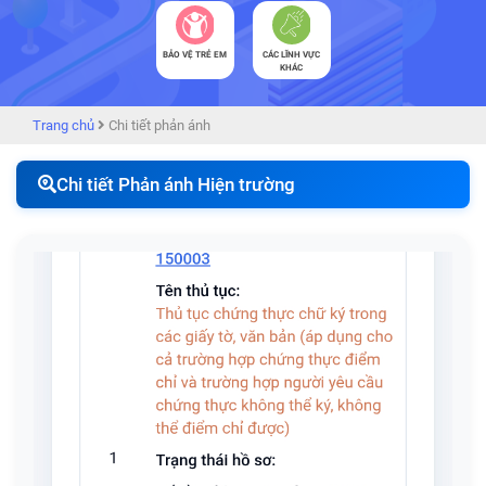
BẢO VỆ TRẺ EM
CÁC LĨNH VỰC
KHÁC
Trang chủ
Chi tiết phản ánh
Chi tiết Phản ánh Hiện trường