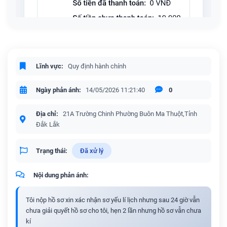
Lĩnh vực:
Quy định hành chính
Ngày phản ánh:
14/05/2026 11:21:40
0
Địa chỉ:
21A Trường Chinh Phường Buôn Ma Thuột,Tỉnh
Đắk Lắk
Trạng thái:
Đã xử lý
Nội dung phản ánh:
Tôi nộp hồ sơ xin xác nhận sơ yếu lí lịch nhưng sau 24 giờ vẫn
chưa giải quyết hồ sơ cho tôi, hẹn 2 lần nhưng hồ sơ vẫn chưa
kí