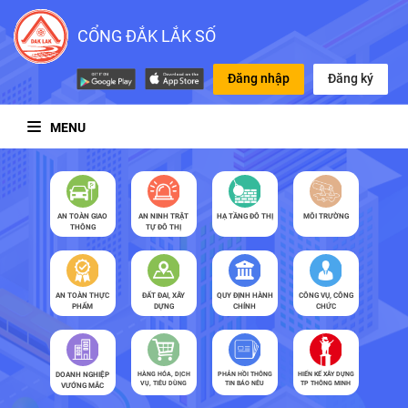
CỔNG ĐẮK LẮK SỐ
Đăng nhập
Đăng ký
MENU
AN TOÀN GIAO
AN NINH TRẬT
HẠ TẦNG ĐÔ THỊ
MÔI TRƯỜNG
THÔNG
TỰ ĐÔ THỊ
AN TOÀN THỰC
ĐẤT ĐAI, XÂY
QUY ĐỊNH HÀNH
CÔNG VỤ, CÔNG
PHẨM
DỰNG
CHÍNH
CHỨC
DOANH NGHIỆP
HÀNG HÓA, DỊCH
PHẢN HỒI THÔNG
HIẾN KẾ XÂY DỰNG
VỤ, TIÊU DÙNG
TIN BÁO NÊU
TP THÔNG MINH
VƯỚNG MẮC