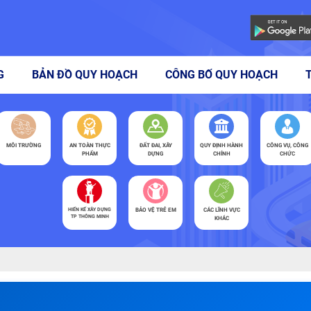
G
BẢN ĐỒ QUY HOẠCH
CÔNG BỐ QUY HOẠCH
MÔI TRƯỜNG
AN TOÀN THỰC
ĐẤT ĐAI, XÂY
QUY ĐỊNH HÀNH
CÔNG VỤ, CÔNG
PHẨM
DỰNG
CHÍNH
CHỨC
HIẾN KẾ XÂY DỰNG
BẢO VỆ TRẺ EM
CÁC LĨNH VỰC
TP THÔNG MINH
KHÁC