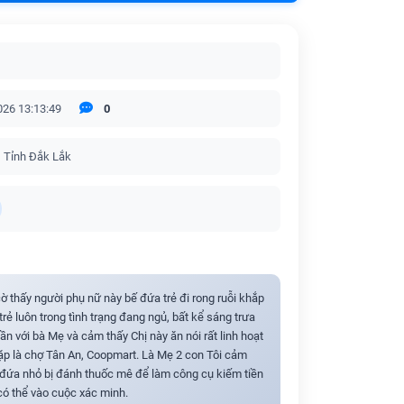
026 13:13:49
0
 Tỉnh Đắk Lắk
cờ thấy người phụ nữ này bế đứa trẻ đi rong ruỗi khắp
rẻ luôn trong tình trạng đang ngủ, bất kể sáng trưa
lần với bà Mẹ và cảm thấy Chị này ăn nói rất linh hoạt
gặp là chợ Tân An, Coopmart. Là Mẹ 2 con Tôi cảm
ự đứa nhỏ bị đánh thuốc mê để làm công cụ kiếm tiền
có thể vào cuộc xác minh.