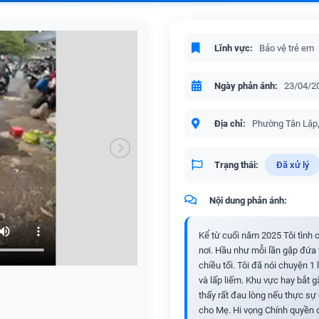
Lĩnh vực:
Bảo vệ trẻ em
Ngày phản ánh:
23/04/2
Địa chỉ:
Phường Tân Lập,
Trạng thái:
Đã xử lý
Nội dung phản ánh:
Kể từ cuối năm 2025 Tôi tình 
nơi. Hầu như mỗi lần gặp đứa t
chiều tối. Tôi đã nói chuyện 1 
và lấp liếm. Khu vực hay bắt 
thấy rất đau lòng nếu thực s
cho Mẹ. Hi vọng Chính quyền 