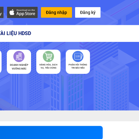
Đăng nhập
Đăng ký
TÀI LIỆU HDSD
DOANH NGHIỆP
HÀNG HÓA, DỊCH
PHẢN HỒI THÔNG
VỤ, TIÊU DÙNG
TIN BÁO NÊU
VƯỚNG MẮC