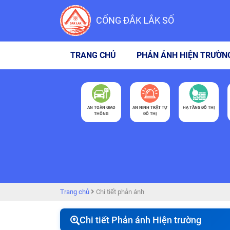
CỔNG ĐẮK LẮK SỐ
TRANG CHỦ
PHẢN ÁNH HIỆN TRƯỜN
AN TOÀN GIAO
AN NINH TRẬT TỰ
HẠ TẦNG ĐÔ THỊ
THÔNG
ĐÔ THỊ
Trang chủ
Chi tiết phản ánh
Chi tiết Phản ánh Hiện trường