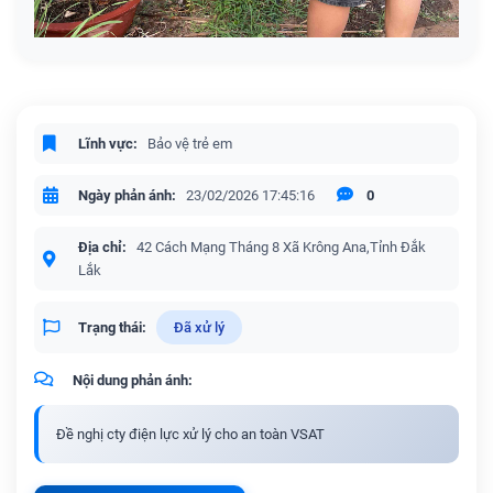
Lĩnh vực:
Bảo vệ trẻ em
Ngày phản ánh:
23/02/2026 17:45:16
0
Địa chỉ:
42 Cách Mạng Tháng 8 Xã Krông Ana,Tỉnh Đắk
Lắk
Trạng thái:
Đã xử lý
Nội dung phản ánh:
Đề nghị cty điện lực xử lý cho an toàn VSAT