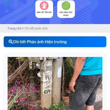
BẢO VỆ TRẺ EM
CÁC LĨNH VỰC
KHÁC
Trang chủ
Chi tiết phản ánh
Chi tiết Phản ánh Hiện trường