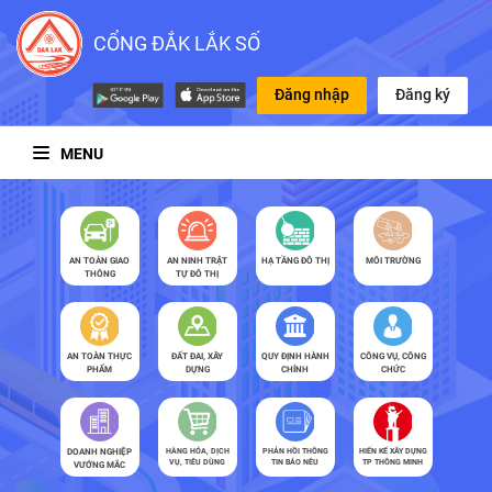
CỔNG ĐẮK LẮK SỐ
Đăng nhập
Đăng ký
MENU
AN TOÀN GIAO
AN NINH TRẬT
HẠ TẦNG ĐÔ THỊ
MÔI TRƯỜNG
THÔNG
TỰ ĐÔ THỊ
AN TOÀN THỰC
ĐẤT ĐAI, XÂY
QUY ĐỊNH HÀNH
CÔNG VỤ, CÔNG
PHẨM
DỰNG
CHÍNH
CHỨC
DOANH NGHIỆP
HÀNG HÓA, DỊCH
PHẢN HỒI THÔNG
HIẾN KẾ XÂY DỰNG
VỤ, TIÊU DÙNG
TIN BÁO NÊU
TP THÔNG MINH
VƯỚNG MẮC