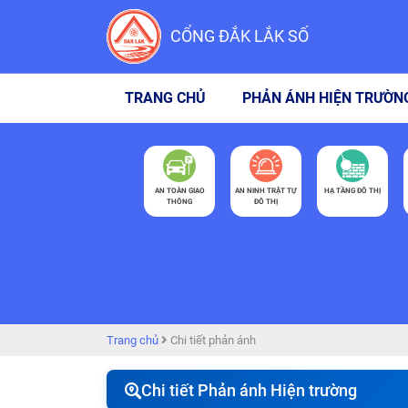
CỔNG ĐẮK LẮK SỐ
TRANG CHỦ
PHẢN ÁNH HIỆN TRƯỜN
AN TOÀN GIAO
AN NINH TRẬT TỰ
HẠ TẦNG ĐÔ THỊ
THÔNG
ĐÔ THỊ
Trang chủ
Chi tiết phản ánh
Chi tiết Phản ánh Hiện trường