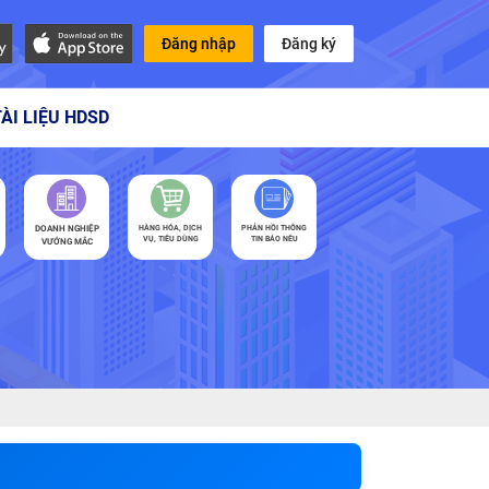
Đăng nhập
Đăng ký
TÀI LIỆU HDSD
DOANH NGHIỆP
HÀNG HÓA, DỊCH
PHẢN HỒI THÔNG
VỤ, TIÊU DÙNG
TIN BÁO NÊU
VƯỚNG MẮC