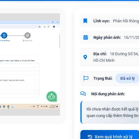
Lĩnh vực:
Phản hồi thông
Ngày phản ánh:
16/11/2
Địa chỉ:
18 Đường Số 54
Hồ Chí Minh
Trạng thái:
Đã xử lý
Nội dung phản ánh:
tôi chưa nhận được kết quả lý 
quan cung cấp thêm thông tin đ
Xem quá trình xử lý