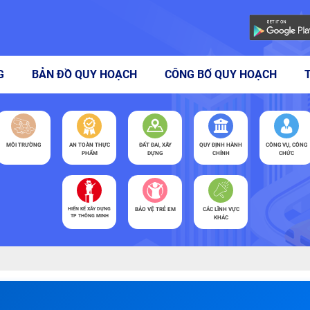
G
BẢN ĐỒ QUY HOẠCH
CÔNG BỐ QUY HOẠCH
MÔI TRƯỜNG
AN TOÀN THỰC
ĐẤT ĐAI, XÂY
QUY ĐỊNH HÀNH
CÔNG VỤ, CÔNG
PHẨM
DỰNG
CHÍNH
CHỨC
HIẾN KẾ XÂY DỰNG
BẢO VỆ TRẺ EM
CÁC LĨNH VỰC
TP THÔNG MINH
KHÁC