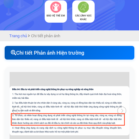
BẢO VỆ TRẺ EM
CÁC LĨNH VỰC
KHÁC
Trang chủ
Chi tiết phản ánh
Chi tiết Phản ánh Hiện trường