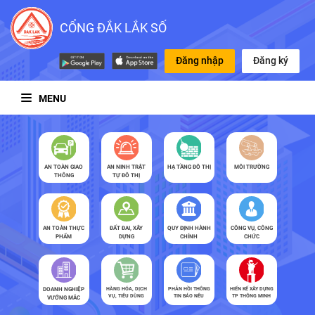
CỔNG ĐẮK LẮK SỐ
Đăng nhập
Đăng ký
MENU
AN TOÀN GIAO
AN NINH TRẬT
HẠ TẦNG ĐÔ THỊ
MÔI TRƯỜNG
THÔNG
TỰ ĐÔ THỊ
AN TOÀN THỰC
ĐẤT ĐAI, XÂY
QUY ĐỊNH HÀNH
CÔNG VỤ, CÔNG
PHẨM
DỰNG
CHÍNH
CHỨC
DOANH NGHIỆP
HÀNG HÓA, DỊCH
PHẢN HỒI THÔNG
HIẾN KẾ XÂY DỰNG
VỤ, TIÊU DÙNG
TIN BÁO NÊU
TP THÔNG MINH
VƯỚNG MẮC