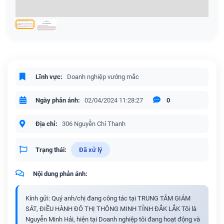
Lĩnh vực:
Doanh nghiệp vướng mắc
Ngày phản ánh:
02/04/2024 11:28:27
0
Địa chỉ:
306 Nguyễn Chí Thanh
Trạng thái:
Đã xử lý
Nội dung phản ánh:
Kính gửi: Quý anh/chị đang công tác tại TRUNG TÂM GIÁM
SÁT, ĐIỀU HÀNH ĐÔ THỊ THÔNG MINH TỈNH ĐẮK LẮK Tôi là
Nguyễn Minh Hải, hiện tại Doanh nghiệp tôi đang hoạt động và